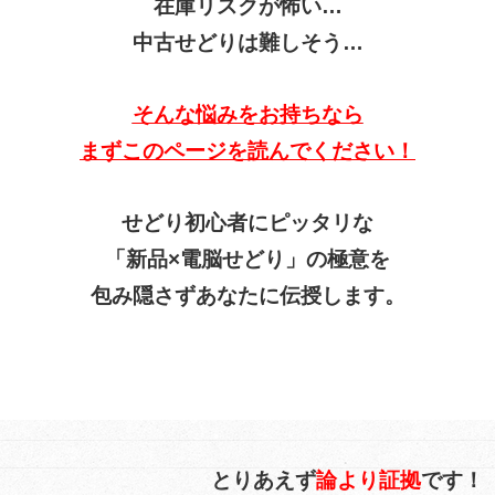
在庫リスクが怖い…
中古せどりは難しそう…
そんな悩みをお持ちなら
まずこのページを読んでください！
せどり初心者にピッタリな
「新品×電脳せどり」の極意を
包み隠さずあなたに伝授します。
とりあえず
論より証拠
です！