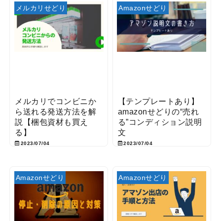
メルカリせどり
Amazonせどり
メルカリでコンビニか
【テンプレートあり】
ら送れる発送方法を解
amazonせどりの“売れ
説【梱包資材も買え
る”コンディション説明
る】
文
2023/07/04
2023/07/04
Amazonせどり
Amazonせどり