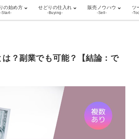
りの始め方
せどりの仕入れ
販売ノウハウ
ツ
-Start-
-Buying-
-Sell-
-To
とは？副業でも可能？【結論：で