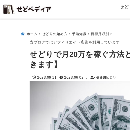
せど
ホーム
せどりの始め方
予備知識
目標月収別
当ブログではアフィリエイト広告を利用しています
せどりで月20万を稼ぐ方法
きます】
/
2023.09.11
2023.06.02
長谷川ヒロヤ