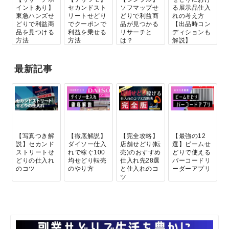
イントあり】
セカンドスト
ソフマップせ
る展示品仕入
東急ハンズせ
リートせどり
どりで利益商
れの考え方
どりで利益商
でクーポンで
品が見つかる
【出品時コン
品を見つける
利益を乗せる
リサーチと
ディションも
方法
方法
は？
解説】
最新記事
【写真つき解
【徹底解説】
【完全攻略】
【最強の12
説】セカンド
ダイソー仕入
店舗せどり(転
選】ビームせ
ストリートせ
れで稼ぐ100
売)のおすすめ
どりで使える
どりの仕入れ
均せどり転売
仕入れ先28選
バーコードリ
のコツ
のやり方
と仕入れのコ
ーダーアプリ
ツ