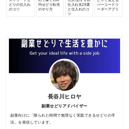
ストリートせ
れで稼ぐ100
売)のおすすめ
どりで使える
どりの仕入れ
均せどり転売
仕入れ先28選
バーコードリ
のコツ
のやり方
と仕入れのコ
ーダーアプリ
ツ
長谷川ヒロヤ
副業せどりアドバイザー
副業向けに「限られた時間で無理なく実践できるせどりの手
法」を発信しています。