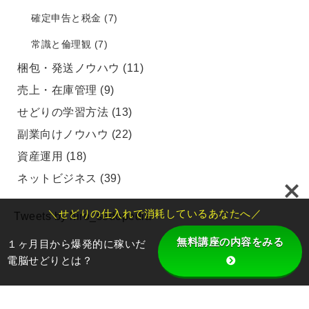
確定申告と税金
(7)
常識と倫理観
(7)
梱包・発送ノウハウ
(11)
売上・在庫管理
(9)
せどりの学習方法
(13)
副業向けノウハウ
(22)
資産運用
(18)
ネットビジネス
(39)
＼せどりの仕入れで消耗しているあなたへ／
Tweets by hiro_sedopedia
無料講座の内容をみる
１ヶ月目から爆発的に稼いだ
電脳せどりとは？