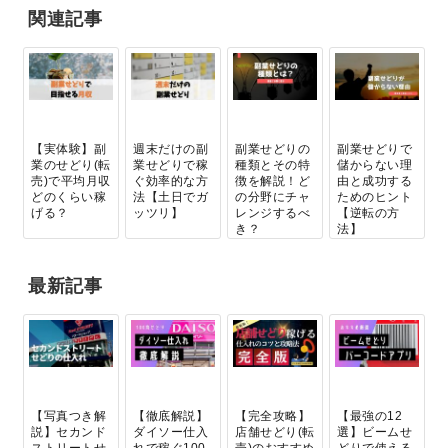
関連記事
【実体験】副
週末だけの副
副業せどりの
副業せどりで
業のせどり(転
業せどりで稼
種類とその特
儲からない理
売)で平均月収
ぐ効率的な方
徴を解説！ど
由と成功する
どのくらい稼
法【土日でガ
の分野にチャ
ためのヒント
げる？
ッツリ】
レンジするべ
【逆転の方
き？
法】
最新記事
【写真つき解
【徹底解説】
【完全攻略】
【最強の12
説】セカンド
ダイソー仕入
店舗せどり(転
選】ビームせ