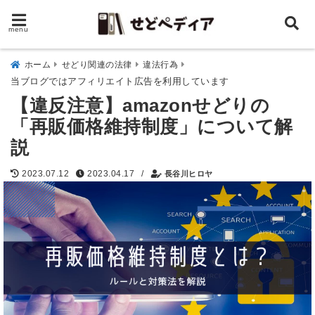
menu
ホーム
せどり関連の法律
違法行為
当ブログではアフィリエイト広告を利用しています
【違反注意】amazonせどりの
「再販価格維持制度」について解
説
/
2023.07.12
2023.04.17
長谷川ヒロヤ