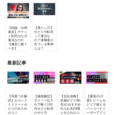
【結論：法律
【落とし穴】
違反】チケッ
せどりや転売
ト転売はなぜ
って違法な
違法なのか
の？逮捕者が
【健全に稼ぐ
出ている事例
べき】
とは？
最新記事
【写真つき解
【徹底解説】
【完全攻略】
【最強の12
説】セカンド
ダイソー仕入
店舗せどり(転
選】ビームせ
ストリートせ
れで稼ぐ100
売)のおすすめ
どりで使える
どりの仕入れ
均せどり転売
仕入れ先28選
バーコードリ
のコツ
のやり方
と仕入れのコ
ーダーアプリ