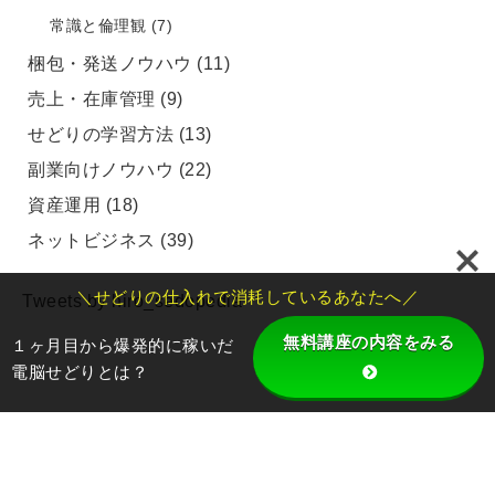
常識と倫理観
(7)
梱包・発送ノウハウ
(11)
売上・在庫管理
(9)
せどりの学習方法
(13)
副業向けノウハウ
(22)
資産運用
(18)
ネットビジネス
(39)
＼せどりの仕入れで消耗しているあなたへ／
Tweets by hiro_sedopedia
無料講座の内容をみる
１ヶ月目から爆発的に稼いだ
電脳せどりとは？