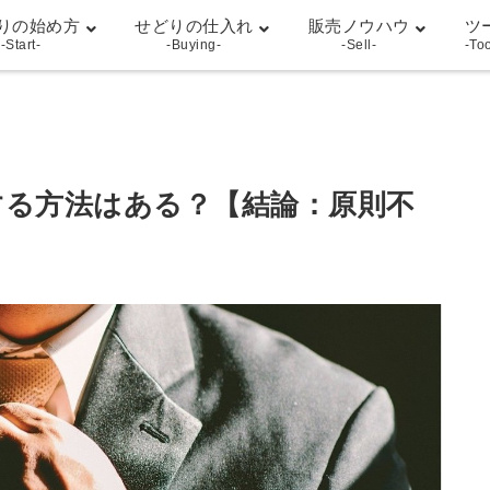
りの始め方
せどりの仕入れ
販売ノウハウ
ツ
-Start-
-Buying-
-Sell-
-To
する方法はある？【結論：原則不